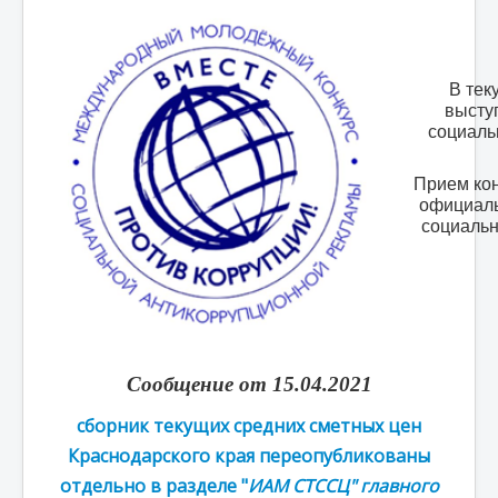
В тек
высту
социаль
Прием кон
официаль
социальн
Сообщение от 15.04.2021
сборник текущих средних сметных цен
Краснодарского края переопубликованы
отдельно в разделе "
ИАМ СТССЦ" главного