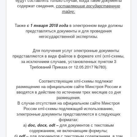
будут составлять только случаи, когда такие документы
содержат сведения,
составляющие государственную
тайну.
Также
с 1 января 2018 года
в электронном виде должны
представляться документы и для проведения
негосударственной экспертизы.
Для получения услуг электронные документы
представляются в виде файлов в формате xml (xml-схемы,
за исключнием случаев, установленных пунктом 3
Требований Приказа от 12.05.2017 №783).
Соответствующие xml-схемы подлежат
размещению на официальном сайте Минстроя России и
вводятся в действие по истечении трех месяцев со дня
размещения.
В случае отсутствия на официальном сайте Минстроя
России xml-схемы подлежащей использованию,
электронные документы представляются в следующих
форматах:
а)
doc, docx, odt –
для документов с текстовым
содержанием, не включающим формулы;
б)
pdf
– для документов с текстовым содержанием, в том